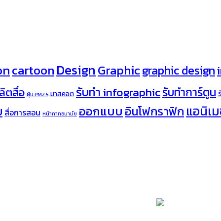
Design
on
cartoon
Graphic
graphic design
รับทำ infographic
รับทำการ์ตูน
ลิตสื่อ
มาสคอต
ฝุ่น PM2.5
ออกแบบ
แอนิเมช
อินโฟกราฟิก
บ
สื่อการสอน
หน้ากากอนามัย