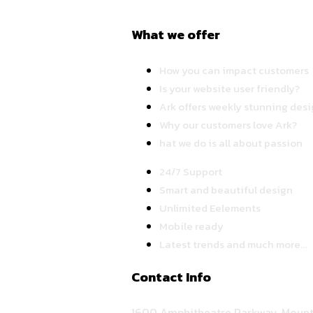
What we offer
How you can impact customers
Is your website user friendly?
Ark offers weekly stunning desi
Why our customers love Ark?
hat we do is all about passion
24/7 Support
Smart and beautiful design
Unlimited Eelements
Mobile ready
Latest trends and much more...
Contact Info
1600 Amphitheatre Parkway, Mount