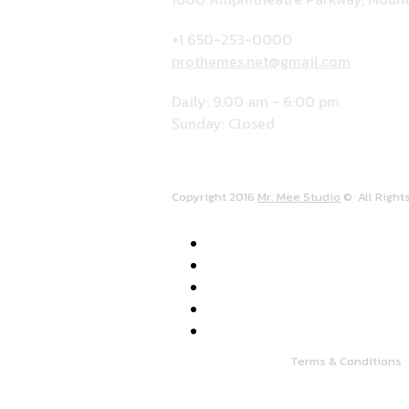
+1 650-253-0000
prothemes.net@gmail.com
Daily: 9:00 am - 6:00 pm
Sunday: Closed
Copyright 2016
Mr. Mee Studio
© All Right
Terms & Conditions