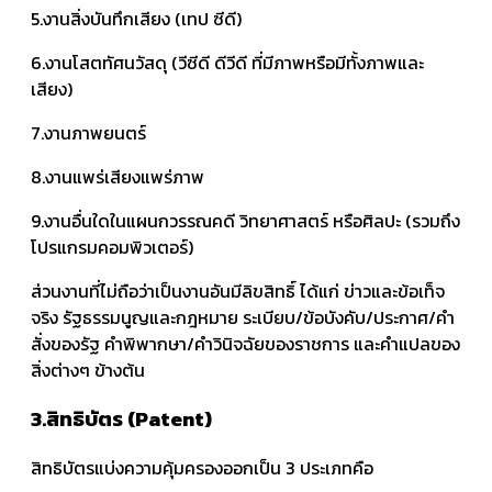
5.งานสิ่งบันทึกเสียง (เทป ซีดี)
6.งานโสตทัศนวัสดุ (วีซีดี ดีวีดี ที่มีภาพหรือมีทั้งภาพและ
เสียง)
7.งานภาพยนตร์
8.งานแพร่เสียงแพร่ภาพ
9.งานอื่นใดในแผนกวรรณคดี วิทยาศาสตร์ หรือศิลปะ (รวมถึง
โปรแกรมคอมพิวเตอร์)
ส่วนงานที่ไม่ถือว่าเป็นงานอันมีลิขสิทธิ์ ได้แก่ ข่าวและข้อเท็จ
จริง รัฐธรรมนูญและกฎหมาย ระเบียบ/ข้อบังคับ/ประกาศ/คำ
สั่งของรัฐ คำพิพากษา/คำวินิจฉัยของราชการ และคำแปลของ
สิ่งต่างๆ ข้างต้น
3.สิทธิบัตร (Patent)
สิทธิบัตรแบ่งความคุ้มครองออกเป็น 3 ประเภทคือ