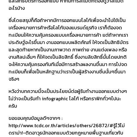
และสิทธิบัตรการออกแบบ หากมีการละเมิดก็ต้องดูว่าละเมิด
อะไรบ้าง
ซึ่งโดยสรุปก็คือถ้าหากมีการออกแบบโลโก้เพื่อจะนำไปใช้เป็น
เครื่องหมายการค้าหรือโลโก้ของแบรนด์ธุรกิจ เราก็ต้องจด
ทะเบียนให้ความคุ้มครองแบบเครื่องหมายการค้า แต่ถ้าหากเรา
ประดิษฐ์อะไรขึ้นมา งานออกแบบผลิตภัณฑ์ ให้จดเป็นสิทธิบัตร
และสุดท้ายหากเป็นงานภาพวาด ภาพถ่าย งานแต่งเพลง หรือ
งานศิลปะอื่นๆ ก็ให้จดเป็นลิขสิทธิ์ ซึ่งงานลิขสิทธิ์นั้นโดยปกติ
จะให้ความคุ้มครองทันทีเมื่อมีการสร้างผลงานขึ้นมา การไปจด
ทะเบียนก็เพื่อเป็นหลักฐานว่าเราเป็นผู้สร้างงานชิ้นนั้นๆขึ้นมา
จริงๆ
หวังว่าบทความนี้จะเป็นประโยชน์ต่อผู้รับทำงานออกแบบต่างๆ
ไม่ว่าจะเป็นรับทำ infographic โลโก้ หรือกราฟิกทั่วๆไปนะ
ครับ
ขอขอบคุณข้อมูลดีๆจากๆ :
http://www.tcdc.or.th/articles/others/26872/#รู้ไว้ไม่
ดราม่า!-ติดอาวุธนักออกแบบด้วยกฎหมายพื้นฐานเกี่ยวกับ