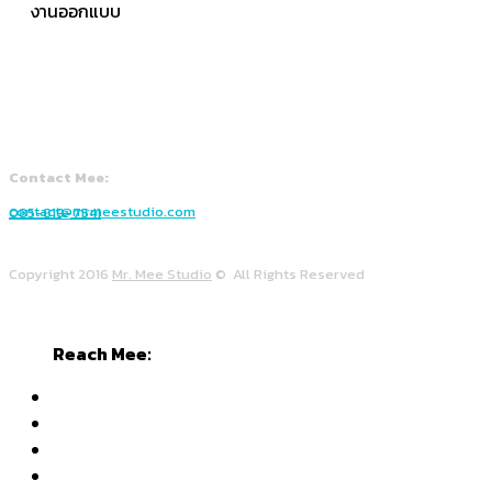
งานออกแบบ
Contact Mee:
contact@mrmeestudio.com
085-819-7541
Copyright 2016
Mr. Mee Studio
© All Rights Reserved
Reach Mee: