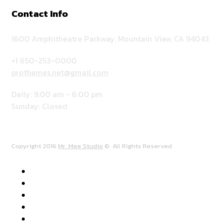
Contact Info
1600 Amphitheatre Parkway, Mountain View, CA 94043
+1 650-253-0000
prothemes.net@gmail.com
Daily: 9:00 am - 6:00 pm
Sunday: Closed
Copyright 2016
Mr. Mee Studio
© All Rights Reserved