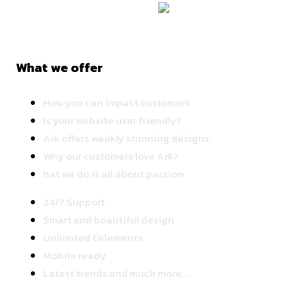
What we offer
How you can impact customers
Is your website user friendly?
Ark offers weekly stunning designs.
Why our customers love Ark?
hat we do is all about passion
24/7 Support
Smart and beautiful design
Unlimited Eelements
Mobile ready
Latest trends and much more...