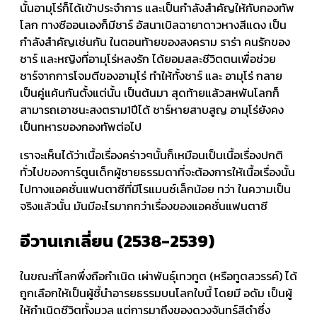
นั้นอามุโร่ก็ได้เข้าประจำการ และเป็นกำลังสำคัญให้กับกองทัพ
โลก ทางซีออนเองก็มีชาร์ อัสนาเบิลฉายาดาวหางสีแดง เป็น
กำลังสำคัญเช่นกัน ในตอนท้ายของสงคราม ราร่า คนรักของ
ชาร์ และหญิงที่อามุโร่หลงรัก ได้ยอมสละชีวิตตนเพื่อช่วย
ชาร์จากการโจมตีของอามุโร่ ทำให้ทั้งชาร์ และ อามุโร่ กลาย
เป็นคู่แค้นกันตั้งแต่นั้น เป็นต้นมา สุดท้ายแล้วสหพันโลกก็
สามารถเอาชนะสงตราม1ปีได้ ชาร์หายสาบสูญ อามุโร่ยังคง
เป็นทหารของกองทัพต่อไป
เราจะเห็นได้ว่าเนื้อเรื่องคร่าวๆนั้นก็เหมือนเป็นเนื้อเรื่องปกติ
ทั่วไปของการ์ตูนเด็กผู้ชายธรรมดาที่จะต้องการให้เนื้อเรื่องนั้น
ไปทางแอคชั่นแฟนตาซีที่มีโรแมนซ์เล็กน้อย ทว่า ในความเป็น
จริงแล้วนั้น มันมีอะไรมากกว่าเรื่องของแอคชั่นแฟนตาซี
อีวานเกเลี่ยน (2538-2539)
ในขณะที่โลกพึ่งถือกำเนิด เผ่าพันธุ์เทวทูต (หรือทูตสวรรค์) ได้
ถูกเลือกให้เป็นผู้ชี้นำอารยธรรมบนโลกใบนี้ โดยมี อดัม เป็นผู้
ให้กำเนิดชีวิตทั้งมวล แต่การมาถึงของดวงจันทร์สีดำซึ่ง