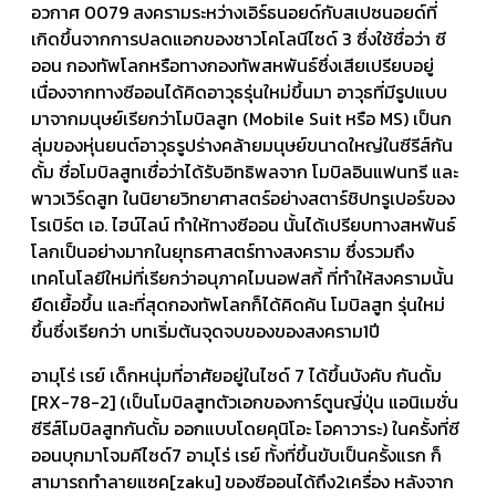
อวกาศ 0079 สงครามระหว่างเอิร์ธนอยด์กับสเปซนอยด์ที่
เกิดขึ้นจากการปลดแอกของชาวโคโลนีไซด์ 3 ซึ่งใช้ชื่อว่า ซี
ออน กองทัพโลกหรือทางกองทัพสหพันธ์ซึ่งเสียเปรียบอยู่
เนื่องจากทางซีออนได้คิดอาวุธรุ่นใหม่ขึ้นมา อาวุธที่มีรูปแบบ
มาจากมนุษย์เรียกว่าโมบิลสูท (Mobile Suit หรือ MS) เป็นก
ลุ่มของหุ่นยนต์อาวุธรูปร่างคล้ายมนุษย์ขนาดใหญ่ในซีรีส์กัน
ดั้ม ชื่อโมบิลสูทเชื่อว่าได้รับอิทธิพลจาก โมบิลอินแฟนทรี และ
พาวเวิร์ดสูท ในนิยายวิทยาศาสตร์อย่างสตาร์ชิปทรูเปอร์ของ
โรเบิร์ต เอ. ไฮน์ไลน์ ทำให้ทางซีออน นั้นได้เปรียบทางสหพันธ์
โลกเป็นอย่างมากในยุทธศาสตร์ทางสงคราม ซึ่งรวมถึง
เทคโนโลยีใหม่ที่เรียกว่าอนุภาคไมนอฟสกี้ ที่ทำให้สงครามนั้น
ยืดเยื้อขึ้น และที่สุดกองทัพโลกก็ได้คิดค้น โมบิลสูท รุ่นใหม่
ขึ้นซึ่งเรียกว่า บทเริ่มต้นจุดจบของของสงคราม1ปี
อามุโร่ เรย์ เด็กหนุ่มที่อาศัยอยู่ในไซด์ 7 ได้ขึ้นบังคับ กันดั้ม
[RX-78-2] (เป็นโมบิลสูทตัวเอกของการ์ตูนญี่ปุ่น แอนิเมชั่น
ซีรีส์โมบิลสูทกันดั้ม ออกแบบโดยคุนิโอะ โอคาวาระ) ในครั้งที่ซี
ออนบุกมาโจมคีไซด์7 อามุโร่ เรย์ ทั้งที่ขึ้นขับเป็นครั้งแรก ก็
สามารถทำลายแซค[zaku] ของซีออนได้ถึง2เครื่อง หลังจาก