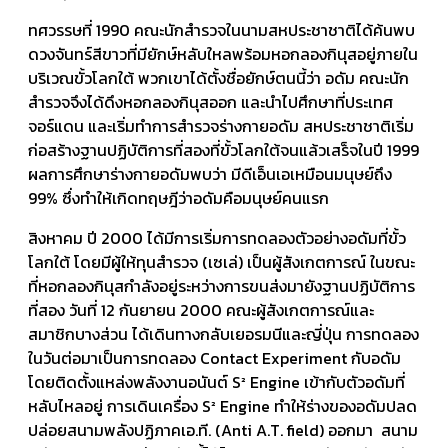
ทศวรรษที่ 1990 คณะนักสำรวจในนามสหประชาชาติได้ค้นพบ
ดวงจันทร์สีขาวที่มียักษ์หลับใหลพร้อมหอกลองกินุสอยู่ภายใน
บริเวณขั้วโลกใต้ พวกเขาได้ตั้งชื่อยักษ์ตนนี้ว่า อดัม คณะนัก
สำรวจจึงได้ดึงหอกลองกินุสออก และนำไปศึกษาที่ประเทศ
จอร์แดน และเริ่มทำการสำรวจร่างกายอดัม สหประชาชาติเริ่ม
ก่อสร้างฐานปฏิบัติการที่สองที่ขั้วโลกใต้จนแล้วเสร็จในปี 1999
ผลการศึกษาร่างกายอดัมพบว่า มีดีเอ็นเอเหมือนมนุษย์ถึง
99% ซึ่งทำให้เกิดทฤษฎีว่าอดัมคือมนุษย์คนแรก
สิงหาคม ปี 2000 ได้มีการเริ่มการทดลองตัวอย่างอดัมที่ขั้ว
โลกใต้ โดยมีผู้ให้ทุนสำรวจ (เซเล่) เป็นผู้สังเกตการณ์ ในขณะ
ที่หอกลองกินุสกำลังอยู่ระหว่างการขนส่งมายังฐานปฏิบัติการ
ที่สอง วันที่ 12 กันยายน 2000 คณะผู้สังเกตการณ์และ
สมาชิกบางส่วน ได้เดินทางกลับเยอรมนีและญี่ปุ่น การทดลอง
ในวันต่อมาเป็นการทดลอง Contact Experiment กับอดัม
โดยติดตั้งแหล่งพลังงานอนันต์ S² Engine เข้ากับตัวอดัมที่
หลับไหลอยู่ การเดินเครื่อง S² Engine ทำให้ร่างของอดัมปลด
ปล่อยสนามพลังปฏิภาคเอ.ที. (Anti A.T. field) ออกมา สนาม