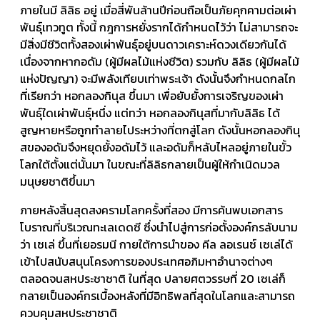
ภายในมี ลิลิธ อยู่ เมื่อสี่พันล้านปีก่อนถือเป็นภัยคุกคามต่อเผ่า
พันธุ์เทวทูต ทั้งนี้ กฎการหยั่งรากได้กำหนดไว้ว่า ไม่สามารถจะ
มีสิ่งมีชีวิตทั้งสองเผ่าพันธุ์อยู่บนดาวเคราะห์ดวงเดียวกันได้
เนื่องจากหากอดัม (ผู้มีผลไม้แห่งชีวิต) รวมกับ ลิลิธ (ผู้มีผลไม้
แห่งปัญญา) จะมีพลังเทียบเท่าพระเจ้า ดังนั้นจึงกำหนดกลไก
ที่เรียกว่า หอกลองกินุส ขึ้นมา เพื่อยับยั้งการเจริญของเผ่า
พันธุ์ใดเผ่าพันธุ์หนึ่ง แต่ทว่า หอกลองกินุสที่มากับลิลิธ ได้
สูญหายหรือถูกทำลายไประหว่างที่ตกสู่โลก ดังนั้นหอกลองกินุ
สของอดัมจึงหยุดยั้งอดัมไว้ และอดัมก็หลับไหลอยู่ภายในขั้ว
โลกใต้ตั้งแต่นั้นมา ในขณะที่ลิลิธกลายเป็นผู้ให้กำเนิดมวล
มนุษยชาติขึ้นมา
ภายหลังสิ้นสุดสงครามโลกครั้งที่สอง มีการค้นพบเอกสาร
โบราณที่บริเวณทะเลเดดซี ซึ่งนำไปสู่การก่อตั้งองค์กรลับนาม
ว่า เซเล่ ขึ้นที่เยอรมนี กายใต้การนำของ คีล ลอเรนซ์ เซเล่ได้
เข้าไปสนับสนุนโครงการของประเทศอภิมหาอำนาจต่างๆ
ตลอดจนสหประชาชาติ ในที่สุด ปลายศตวรรษที่ 20 เซเล่ก็
กลายเป็นองค์กรเบื้องหลังที่มีอิทธิพลที่สุดในโลกและสามารถ
ควบคุมสหประชาชาติ