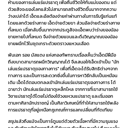
ห้ามของการเล่นแร่แปรธาตุ เพื่อคืนชีวิตให้กับแม่ของตน แต่
ด้วยสัจจะของโลกแล้วไม่สามารถสร้างชีวิตขึ้นมากจากความ
ว่างเปล่าได้ เอ็ดและอัลต้องจ่ายค่าผ่านทางในการรับรู้แก่นแท้
โดยแลกด้วยร่างกาย เอ็ดจ่ายด้วยขา ส่วนอัลจ่ายด้วยร่างกาย
ทั้งหมด เมื่อกลับขึ้นมากจากประตูสัจจะเอ็ดพบว่าร่างของน้อง
ชายหายไปทั้งหมด จึงจ่ายด้วยแขนและดึงวิญญาณของน้อง
ชายผนึกไว้ในชุดเกราะด้วยตราวงแหวนเลือด
พันเอก รอย มัสแตง แห่งกองทัพทราบเรื่องเห็นว่าเอ็ดมีฝีมือ
ถึงขนาดสามารถผนึกวิญญาณได้ จึงเสนอให้เอ็ดเข้าเป็น "นัก
เล่นแร่แปรธาตุของทางการ" เพื่อที่เอ็ดจะได้รับสิทธิต่างๆจาก
ทางการ และเป็นการสะดวกยิ่งขึ้นในการหาวิธีกลับเป็นเหมือน
เดิม เอ็ดได้ตอบตกลงเข้านักเล่นแร่แปรธาตุของทางการ ได้
ฉายาว่า นักเล่นแร่แปรธาตุเหล็กไหล จากการที่เขาสามารถใช้
วิชาแปรธาตุได้โดยไม่ต้องใช้วงแหวนแปรธาตุ และเริ่มออก
ตามหาศิลานักปราชญ์ เป็นศิลาวิเศษณ์ที่ทำให้สามารถใช้พลัง
การแปรธาตุที่อยู่เหนือกฎเกณฑ์การแลกเปลี่ยนที่ทัดเทียม
สรุปแล้วถึงแม้จะเป็นการ์ตูนแต่ด้วยตัวเนื้อหาที่มีความรุนแรง