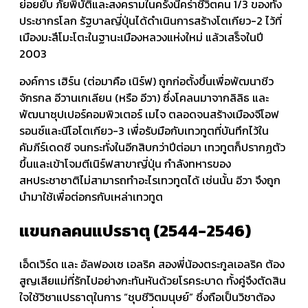
ย่อยยับ ภัยพิบัติและสงครามในครั้งนี้คร่าชีวิตคน 1/3 ของทั้ง
ประชากรโลก รัฐบาลญี่ปุ่นได้ดำเนินการสร้างโตเกียว-2 ไว้ที่
เมืองมะสึโมะโตะในฐานะเมืองหลวงแห่งใหม่ แล้วเสร็จในปี
2003
องค์การ เฮิร์น (ต่อมาคือ เนิร์ฟ) ถูกก่อตั้งขึ้นเพื่อพัฒนาชีว
จักรกล อีวานเกเลียน (หรือ อีวา) ซึ่งโคลนมาจากลิลิธ และ
พัฒนาซุปเปอร์คอมพิวเตอร์ เมไจ ตลอดจนสร้างเมืองจีโอฟ
รอนซ์และนีโอโตเกียว-3 เพื่อรับมือกับเทวทูตที่บันทึกไว้ใน
คัมภีร์เดดซี จนกระทั่งในอีกสิบกว่าปีต่อมา เทวทูตก็ปรากฏตัว
ขึ้นและเข้าโจมตีเนิร์ฟสาขาญี่ปุ่น กำลังทหารของ
สหประชาชาติไม่สามารถทำอะไรเทวทูตได้ เช่นนั้น อีวา จึงถูก
นำมาใช้เพื่อต่อกรกับเหล่าเทวทูต
แขนกลคนแปรธาตุ (2544-2546)
เอ็ดเวิร์ด และ อัลฟองเซ เอลริค สองพี่น้องตระกูลเอลริค ต้อง
สูญเสียแม่ที่รักไปอย่างกะทันหันด้วยโรคระบาด ทั้งคู่จึงตัดสิน
ใจใช้วิชาแปรธาตุในการ “ชุบชีวิตมนุษย์” ซึ่งถือเป็นวิชาต้อง