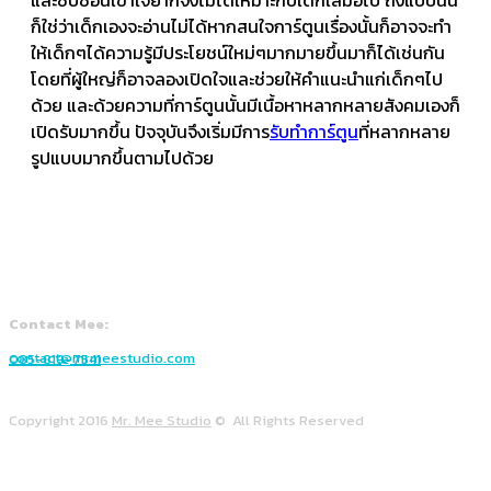
และซับซ้อนเข้าใจยากจึงไม่ได้เหมาะกับเด็กเสมอไป ถึงแบบนั้น
ก็ใช่ว่าเด็กเองจะอ่านไม่ได้หากสนใจการ์ตูนเรื่องนั้นก็อาจจะทำ
ให้เด็กๆได้ความรู้มีประโยชน์ใหม่ๆมากมายขึ้นมาก็ได้เช่นกัน
โดยที่ผู้ใหญ่ก็อาจลองเปิดใจและช่วยให้คำแนะนำแก่เด็กๆไป
ด้วย และด้วยความที่การ์ตูนนั้นมีเนื้อหาหลากหลายสังคมเองก็
เปิดรับมากขึ้น ปัจจุบันจึงเริ่มมีการ
รับทำการ์ตูน
ที่หลากหลาย
รูปแบบมากขึ้นตามไปด้วย
Contact Mee:
contact@mrmeestudio.com
085-819-7541
Copyright 2016
Mr. Mee Studio
© All Rights Reserved