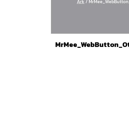
Ark
/
MrMee_WebButton_
MrMee_WebButton_Ot