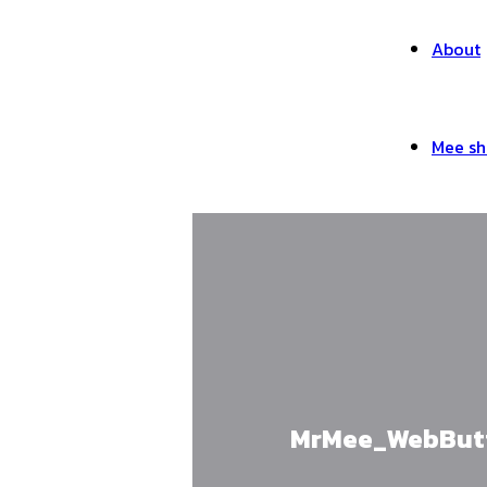
About
Mee sh
MrMee_WebButt