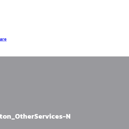
are
on_OtherServices-N