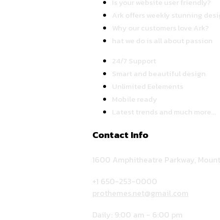
Is your website user friendly?
Ark offers weekly stunning desi
Why our customers love Ark?
hat we do is all about passion
24/7 Support
Smart and beautiful design
Unlimited Eelements
Mobile ready
Latest trends and much more...
Contact Info
1600 Amphitheatre Parkway, Mount
+1 650-253-0000
prothemes.net@gmail.com
Daily: 9:00 am - 6:00 pm