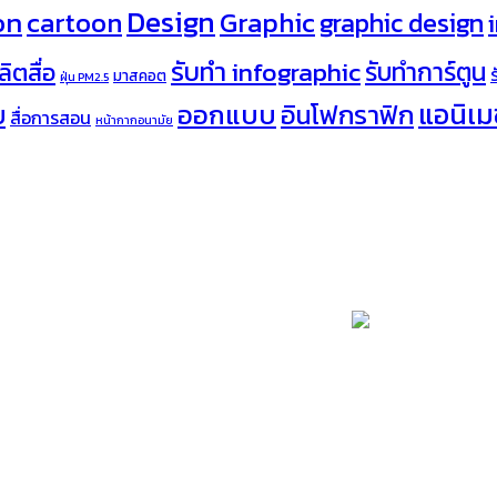
Design
on
cartoon
Graphic
graphic design
รับทำ infographic
รับทำการ์ตูน
ลิตสื่อ
มาสคอต
ฝุ่น PM2.5
ออกแบบ
แอนิเมช
อินโฟกราฟิก
บ
สื่อการสอน
หน้ากากอนามัย