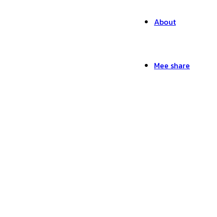
About
Mee share
Client Logo_logo_ESS