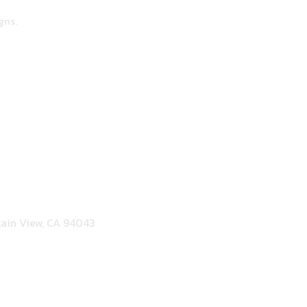
gns.
ain View, CA 94043