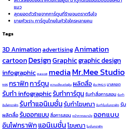
สัตว์เลี้ยงของเราคิดอะไรอยู่นะ มาดูกันในแอนิเมชั่นของหมา
แมว
สุดยอดตัวร้ายจากการ์ตูนที่ร้ายจนตราตรึงใจ
ขายหัวเราะ การ์ตูนไทยในหัวใจใครหลายคน
Tags
Animation
3D Animation
advertising
Design
cartoon
Graphic
graphic design
Mr.Mee Studio
media
infographic
mascot
กราฟิก
การ์ตูน
ผลิตสื่อ
มาสคอต
N95
ความเสี่ยงต่อฝุ่น
ฝุ่น PM2.5
รับทำ infographic
รับทำการ์ตูน
รับทำสื่อการสอน
รับทำ
รับทำแอนิเมชั่น
รับทำโฆษณา
รับ
อินโฟกราฟิก
รับทำโมชั่นกราฟิก
ออกแบบ
รับออกแบบ
ผลิตสื่อ
สื่อการสอน
หน้ากากอนามัย
แอนิเมชั่น
อินโฟกราฟิก
โฆษณา
โมชั่นกราฟิก