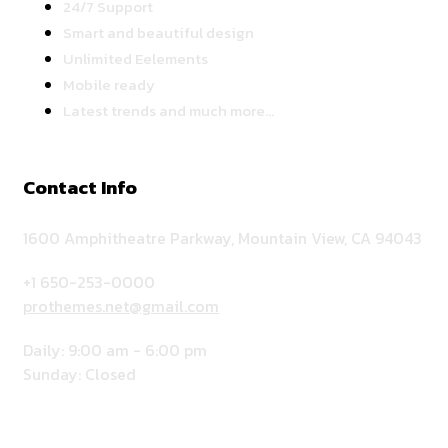
24/7 Support
Smart and beautiful design
Unlimited Eelements
Mobile ready
Latest trends and much more...
Contact Info
1600 Amphitheatre Parkway, Mountain View, CA 94043
+1 650-253-0000
prothemes.net@gmail.com
Daily: 9:00 am - 6:00 pm
Sunday: Closed