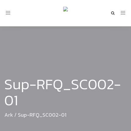
Toggle
navigation
Sup-RFQ_SC002-
01
Ark
/
Sup-RFQ_SC002-01