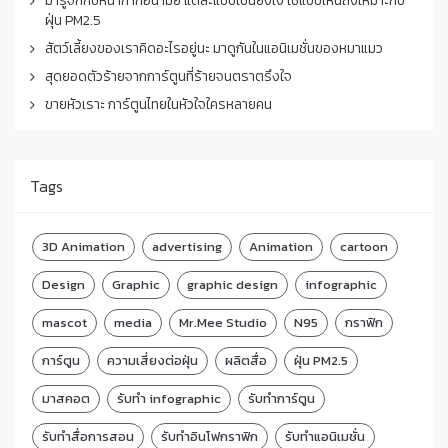
มารู้จักกับหน้ากากอนามัย แต่ละแบบเป็นยังไง ใช้แบบไหนถึงเหมาะกับ
ฝุ่น PM2.5
สัตว์เลี้ยงของเราคิดอะไรอยู่นะ มาดูกันในแอนิเมชั่นของหมาแมว
สุดยอดตัวร้ายจากการ์ตูนที่ร้ายจนตราตรึงใจ
ขายหัวเราะ การ์ตูนไทยในหัวใจใครหลายคน
Tags
3D Animation
advertising
Animation
cartoon
Design
Graphic
graphic design
infographic
mascot
media
Mr.Mee Studio
N95
กราฟิก
การ์ตูน
ความเสี่ยงต่อฝุ่น
ผลิตสื่อ
ฝุ่น PM2.5
มาสคอต
รับทำ infographic
รับทำการ์ตูน
รับทำสื่อการสอน
รับทำอินโฟกราฟิก
รับทำแอนิเมชั่น