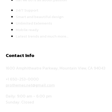
24/7 Support
Smart and beautiful design
Unlimited Eelements
Mobile ready
Latest trends and much more...
Contact Info
1600 Amphitheatre Parkway, Mountain View, CA 94043
+1 650-253-0000
prothemes.net@gmail.com
Daily: 9:00 am - 6:00 pm
Sunday: Closed