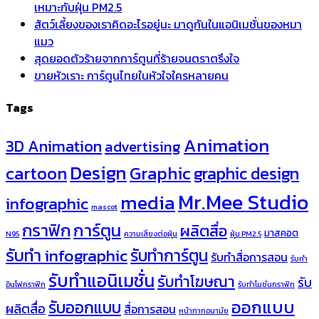
เหมาะกับฝุ่น PM2.5
สัตว์เลี้ยงของเราคิดอะไรอยู่นะ มาดูกันในแอนิเมชั่นของหมา
แมว
สุดยอดตัวร้ายจากการ์ตูนที่ร้ายจนตราตรึงใจ
ขายหัวเราะ การ์ตูนไทยในหัวใจใครหลายคน
Tags
Animation
3D Animation
advertising
Design
cartoon
Graphic
graphic design
Mr.Mee Studio
media
infographic
mascot
กราฟิก
การ์ตูน
ผลิตสื่อ
มาสคอต
N95
ความเสี่ยงต่อฝุ่น
ฝุ่น PM2.5
รับทำ infographic
รับทำการ์ตูน
รับทำสื่อการสอน
รับทำ
รับทำแอนิเมชั่น
รับทำโฆษณา
รับ
อินโฟกราฟิก
รับทำโมชั่นกราฟิก
ออกแบบ
รับออกแบบ
ผลิตสื่อ
สื่อการสอน
หน้ากากอนามัย