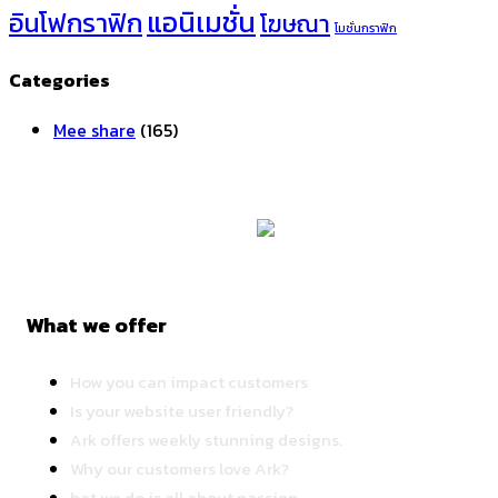
แอนิเมชั่น
อินโฟกราฟิก
โฆษณา
โมชั่นกราฟิก
Categories
Mee share
(165)
What we offer
How you can impact customers
Is your website user friendly?
Ark offers weekly stunning designs.
Why our customers love Ark?
hat we do is all about passion