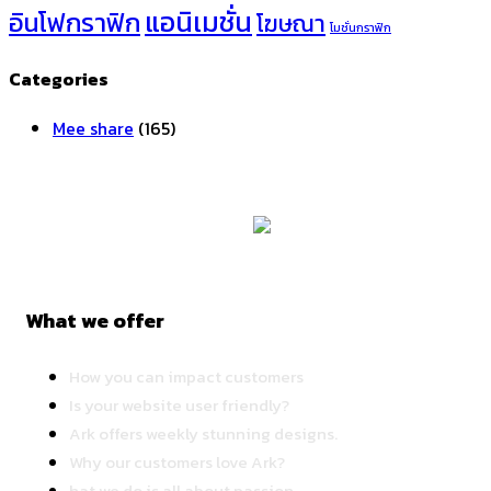
แอนิเมชั่น
อินโฟกราฟิก
โฆษณา
โมชั่นกราฟิก
Categories
Mee share
(165)
What we offer
How you can impact customers
Is your website user friendly?
Ark offers weekly stunning designs.
Why our customers love Ark?
hat we do is all about passion