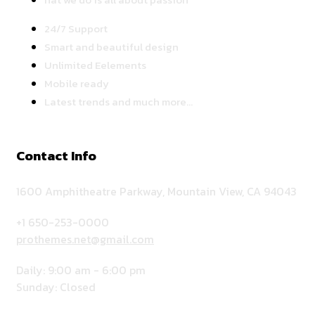
24/7 Support
Smart and beautiful design
Unlimited Eelements
Mobile ready
Latest trends and much more...
Contact Info
1600 Amphitheatre Parkway, Mountain View, CA 94043
+1 650-253-0000
prothemes.net@gmail.com
Daily: 9:00 am - 6:00 pm
Sunday: Closed