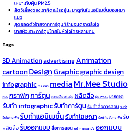
เหมาะกับฝุ่น PM2.5
สัตว์เลี้ยงของเราคิดอะไรอยู่นะ มาดูกันในแอนิเมชั่นของหมา
แมว
สุดยอดตัวร้ายจากการ์ตูนที่ร้ายจนตราตรึงใจ
ขายหัวเราะ การ์ตูนไทยในหัวใจใครหลายคน
Tags
Animation
3D Animation
advertising
Design
cartoon
Graphic
graphic design
Mr.Mee Studio
media
infographic
mascot
กราฟิก
การ์ตูน
ผลิตสื่อ
มาสคอต
N95
ความเสี่ยงต่อฝุ่น
ฝุ่น PM2.5
รับทำ infographic
รับทำการ์ตูน
รับทำสื่อการสอน
รับทำ
รับทำแอนิเมชั่น
รับทำโฆษณา
รับ
อินโฟกราฟิก
รับทำโมชั่นกราฟิก
ออกแบบ
รับออกแบบ
ผลิตสื่อ
สื่อการสอน
หน้ากากอนามัย