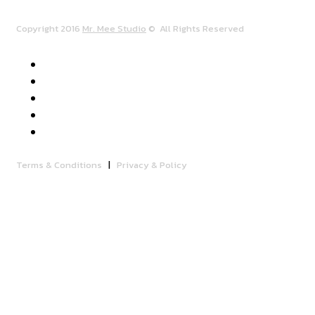
Copyright 2016
Mr. Mee Studio
© All Rights Reserved
Terms & Conditions
|
Privacy & Policy