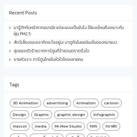
Recent Posts
มารู้จักกับหน้ากากอนามัย แต่ละแบบเป็นยังไง ใช้แบบไหนถึงเหมาะกับ
ฝุ่น PM2.5
สัตว์เลี้ยงของเราคิดอะไรอยู่นะ มาดูกันในแอนิเมชั่นของหมาแมว
สุดยอดตัวร้ายจากการ์ตูนที่ร้ายจนตราตรึงใจ
ขายหัวเราะ การ์ตูนไทยในหัวใจใครหลายคน
Tags
3D Animation
advertising
Animation
cartoon
Design
Graphic
graphic design
infographic
mascot
media
Mr.Mee Studio
N95
กราฟิก