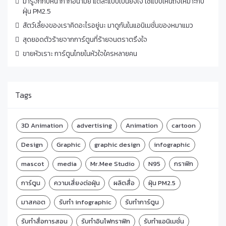
มารู้จักกับหน้ากากอนามัย แต่ละแบบเป็นยังไง ใช้แบบไหนถึงเหมาะกับ
ฝุ่น PM2.5
สัตว์เลี้ยงของเราคิดอะไรอยู่นะ มาดูกันในแอนิเมชั่นของหมาแมว
สุดยอดตัวร้ายจากการ์ตูนที่ร้ายจนตราตรึงใจ
ขายหัวเราะ การ์ตูนไทยในหัวใจใครหลายคน
Tags
3D Animation
advertising
Animation
cartoon
Design
Graphic
graphic design
infographic
mascot
media
Mr.Mee Studio
N95
กราฟิก
การ์ตูน
ความเสี่ยงต่อฝุ่น
ผลิตสื่อ
ฝุ่น PM2.5
มาสคอต
รับทำ infographic
รับทำการ์ตูน
รับทำสื่อการสอน
รับทำอินโฟกราฟิก
รับทำแอนิเมชั่น