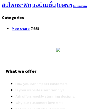
แอนิเมชั่น
อินโฟกราฟิก
โฆษณา
โมชั่นกราฟิก
Categories
Mee share
(165)
What we offer
How you can impact customers
Is your website user friendly?
Ark offers weekly stunning designs.
Why our customers love Ark?
hat we do is all about passion