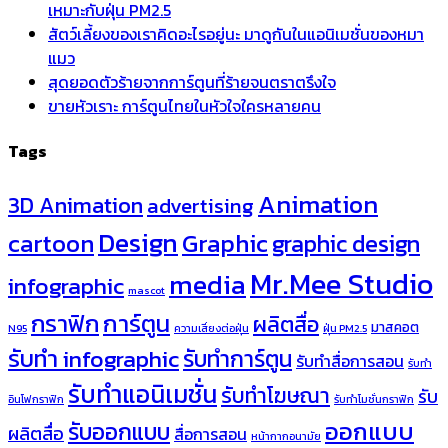
เหมาะกับฝุ่น PM2.5
สัตว์เลี้ยงของเราคิดอะไรอยู่นะ มาดูกันในแอนิเมชั่นของหมา
แมว
สุดยอดตัวร้ายจากการ์ตูนที่ร้ายจนตราตรึงใจ
ขายหัวเราะ การ์ตูนไทยในหัวใจใครหลายคน
Tags
Animation
3D Animation
advertising
Design
cartoon
Graphic
graphic design
Mr.Mee Studio
media
infographic
mascot
กราฟิก
การ์ตูน
ผลิตสื่อ
มาสคอต
N95
ความเสี่ยงต่อฝุ่น
ฝุ่น PM2.5
รับทำ infographic
รับทำการ์ตูน
รับทำสื่อการสอน
รับทำ
รับทำแอนิเมชั่น
รับทำโฆษณา
รับ
อินโฟกราฟิก
รับทำโมชั่นกราฟิก
ออกแบบ
รับออกแบบ
ผลิตสื่อ
สื่อการสอน
หน้ากากอนามัย