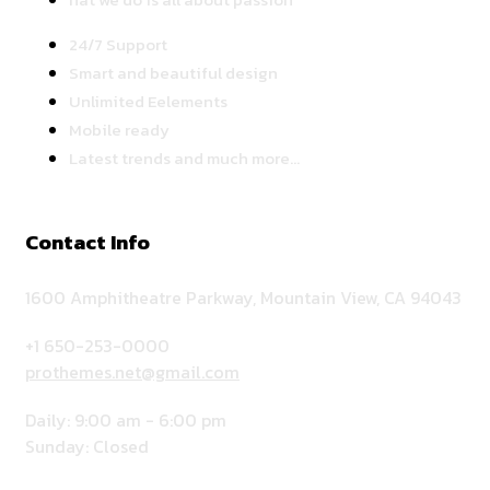
24/7 Support
Smart and beautiful design
Unlimited Eelements
Mobile ready
Latest trends and much more...
Contact Info
1600 Amphitheatre Parkway, Mountain View, CA 94043
+1 650-253-0000
prothemes.net@gmail.com
Daily: 9:00 am - 6:00 pm
Sunday: Closed