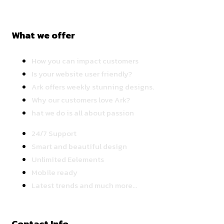
What we offer
How you can impact customers
Is your website user friendly?
Ark offers weekly stunning designs.
Why our customers love Ark?
hat we do is all about passion
24/7 Support
Smart and beautiful design
Unlimited Eelements
Mobile ready
Latest trends and much more...
Contact Info