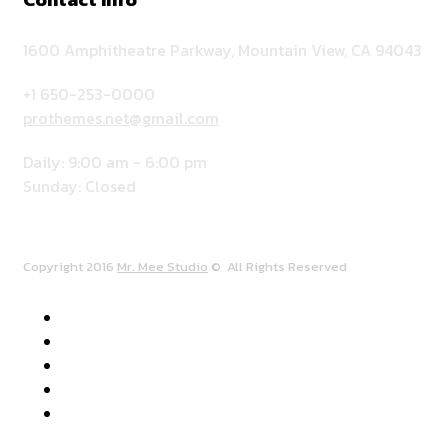
1600 Amphitheatre Parkway, Mountain View, CA 94043
+1 650-253-0000
prothemes.net@gmail.com
Daily: 9:00 am - 6:00 pm
Sunday: Closed
Copyright 2016
Mr. Mee Studio
© All Rights Reserved