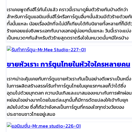
เราเคยพูดถึงฮีโร่กันไปแล้ว คราวนี้เรามาดูฝั่งตัวร้ายกันบ้างดีกว่า
สำหรับการ์ตูนแอนิเมชั่นฮีโร่หรือการ์ตูนอื่นๆนั้นล้วนมีตัวร้ายด้วยกั
ทั้งนั้นแหละ น้อยเรื่องนักที่จะไม่มีก็เทียบได้กับนิยายทั้งหลายที่ก็มีตั
ร้ายคอยแย่งชิงพระเอกกับนางเอกอยู่บ่อยๆนั่นแหละ วันนี้เราจะแบ่ง
เป็นหมวดๆกันสำหรับตัวร้ายสุดตราตรึงใจในหมวดนั้นๆมีใครบ้าง
ขายหัวเราะ การ์ตูนไทยในหัวใจใครหลายคน
เราๆน่าจะคุ้นเคยกับการ์ตูนขายหัวเราะกันเป็นอย่างดีเพราะเป็นหนึ่ง
ในการผลิตสร้างสรรค์รับทำการ์ตูนไทยในยุคแรกๆเลยก็ว่าได้ซึ่ง
อุดมไปด้วยมุกตลก ความบันเทิงและเบาสมองเหมาะกับการพักผ่อน
หย่อนใจอย่างมากโดยในแต่ละมุกนั้นก็มีการดัดแปลงให้เข้ากับยุค
สมัยไปด้วย ซึ่งก็ถือว่ายังคงเป็นการ์ตูนที่ครองใจทุกช่วงวัยของ
ประชาชนชาวไทยอยู่เสมอ