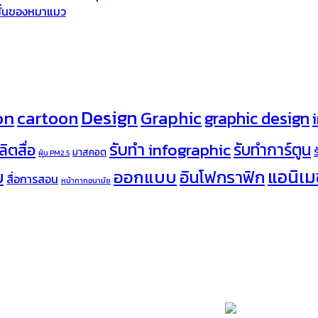
มชั่นของหมาแมว
Design
on
cartoon
Graphic
graphic design
รับทำ infographic
รับทำการ์ตูน
ลิตสื่อ
มาสคอต
ฝุ่น PM2.5
ออกแบบ
แอนิเมช
อินโฟกราฟิก
บ
สื่อการสอน
หน้ากากอนามัย