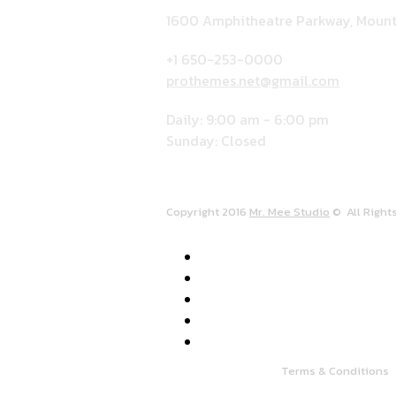
1600 Amphitheatre Parkway, Mount
+1 650-253-0000
prothemes.net@gmail.com
Daily: 9:00 am - 6:00 pm
Sunday: Closed
Copyright 2016
Mr. Mee Studio
© All Right
Terms & Conditions