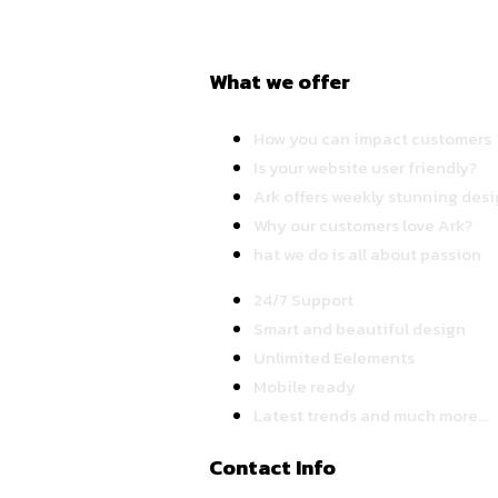
What we offer
How you can impact customers
Is your website user friendly?
Ark offers weekly stunning desi
Why our customers love Ark?
hat we do is all about passion
24/7 Support
Smart and beautiful design
Unlimited Eelements
Mobile ready
Latest trends and much more...
Contact Info