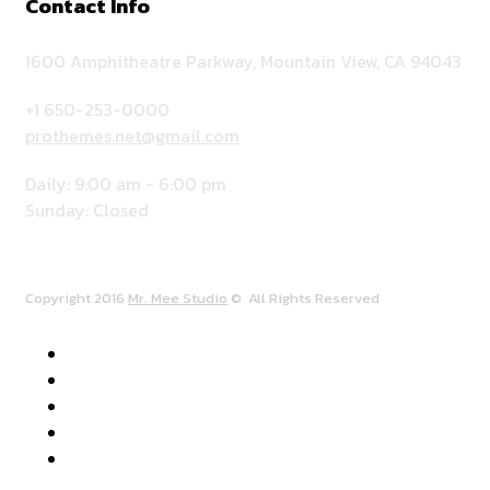
Contact Info
1600 Amphitheatre Parkway, Mountain View, CA 94043
+1 650-253-0000
prothemes.net@gmail.com
Daily: 9:00 am - 6:00 pm
Sunday: Closed
Copyright 2016
Mr. Mee Studio
© All Rights Reserved