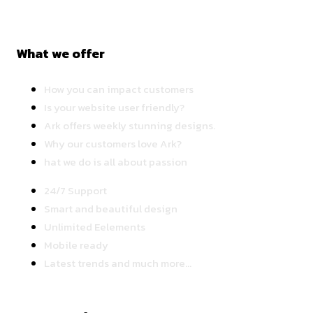
What we offer
How you can impact customers
Is your website user friendly?
Ark offers weekly stunning designs.
Why our customers love Ark?
hat we do is all about passion
24/7 Support
Smart and beautiful design
Unlimited Eelements
Mobile ready
Latest trends and much more...