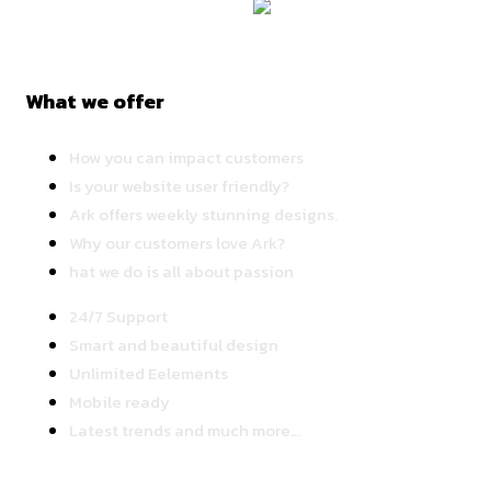
What we offer
How you can impact customers
Is your website user friendly?
Ark offers weekly stunning designs.
Why our customers love Ark?
hat we do is all about passion
24/7 Support
Smart and beautiful design
Unlimited Eelements
Mobile ready
Latest trends and much more...