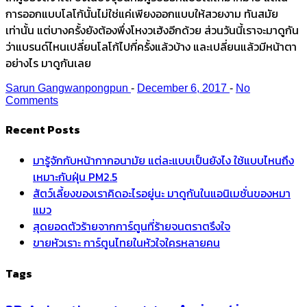
การออกแบบโลโก้นั้นไม่ใช่แค่เพียงออกแบบให้สวยงาม ทันสมัย
เท่านั้น แต่บางครั้งยังต้องพึ่งโหงวเฮ้งอีกด้วย ส่วนวันนี้เราจะมาดูกัน
ว่าแบรนด์ไหนเปลี่ยนโลโก้ไปกี่ครั้งแล้วบ้าง และเปลี่ยนแล้วมีหน้าตา
อย่างไร มาดูกันเลย
Sarun Gangwanpongpun
-
December 6, 2017
-
No
Comments
Recent Posts
มารู้จักกับหน้ากากอนามัย แต่ละแบบเป็นยังไง ใช้แบบไหนถึง
เหมาะกับฝุ่น PM2.5
สัตว์เลี้ยงของเราคิดอะไรอยู่นะ มาดูกันในแอนิเมชั่นของหมา
แมว
สุดยอดตัวร้ายจากการ์ตูนที่ร้ายจนตราตรึงใจ
ขายหัวเราะ การ์ตูนไทยในหัวใจใครหลายคน
Tags