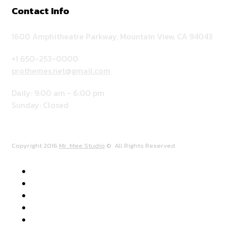
Contact Info
1600 Amphitheatre Parkway, Mountain View, CA 94043
+1 650-253-0000
prothemes.net@gmail.com
Daily: 9:00 am - 6:00 pm
Sunday: Closed
Copyright 2016
Mr. Mee Studio
© All Rights Reserved