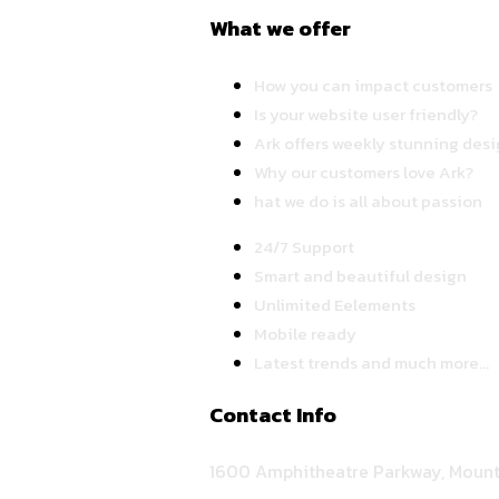
What we offer
How you can impact customers
Is your website user friendly?
Ark offers weekly stunning desi
Why our customers love Ark?
hat we do is all about passion
24/7 Support
Smart and beautiful design
Unlimited Eelements
Mobile ready
Latest trends and much more...
Contact Info
1600 Amphitheatre Parkway, Mount