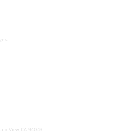
gns.
ain View, CA 94043