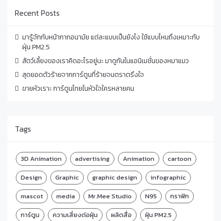
Recent Posts
มารู้จักกับหน้ากากอนามัย แต่ละแบบเป็นยังไง ใช้แบบไหนถึงเหมาะกับ
ฝุ่น PM2.5
สัตว์เลี้ยงของเราคิดอะไรอยู่นะ มาดูกันในแอนิเมชั่นของหมาแมว
สุดยอดตัวร้ายจากการ์ตูนที่ร้ายจนตราตรึงใจ
ขายหัวเราะ การ์ตูนไทยในหัวใจใครหลายคน
Tags
3D Animation
advertising
Animation
cartoon
Design
Graphic
graphic design
infographic
mascot
media
Mr.Mee Studio
N95
กราฟิก
การ์ตูน
ความเสี่ยงต่อฝุ่น
ผลิตสื่อ
ฝุ่น PM2.5