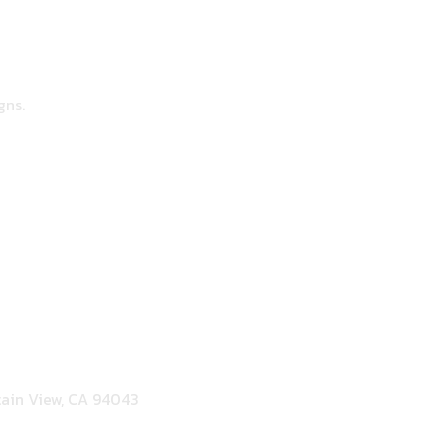
gns.
ain View, CA 94043