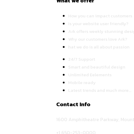
What we offer
How you can impact customers
Is your website user friendly?
Ark offers weekly stunning desi
Why our customers love Ark?
hat we do is all about passion
24/7 Support
Smart and beautiful design
Unlimited Eelements
Mobile ready
Latest trends and much more...
Contact Info
1600 Amphitheatre Parkway, Mount
+1 650-253-0000