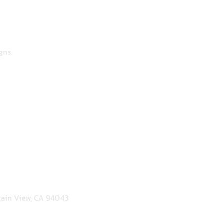
gns.
ain View, CA 94043