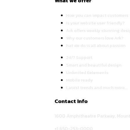
What we offer
How you can impact customers
Is your website user friendly?
Ark offers weekly stunning desi
Why our customers love Ark?
hat we do is all about passion
24/7 Support
Smart and beautiful design
Unlimited Eelements
Mobile ready
Latest trends and much more...
Contact Info
1600 Amphitheatre Parkway, Mount
+1 650-253-0000