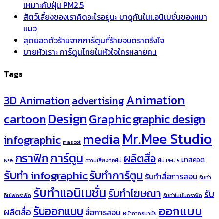
เหมาะกับฝุ่น PM2.5
สัตว์เลี้ยงของเราคิดอะไรอยู่นะ มาดูกันในแอนิเมชั่นของหมา
แมว
สุดยอดตัวร้ายจากการ์ตูนที่ร้ายจนตราตรึงใจ
ขายหัวเราะ การ์ตูนไทยในหัวใจใครหลายคน
Tags
Animation
3D Animation
advertising
Design
cartoon
Graphic
graphic design
Mr.Mee Studio
media
infographic
mascot
กราฟิก
การ์ตูน
ผลิตสื่อ
มาสคอต
N95
ความเสี่ยงต่อฝุ่น
ฝุ่น PM2.5
รับทำ infographic
รับทำการ์ตูน
รับทำสื่อการสอน
รับทำ
รับทำแอนิเมชั่น
รับทำโฆษณา
รับ
อินโฟกราฟิก
รับทำโมชั่นกราฟิก
ออกแบบ
รับออกแบบ
ผลิตสื่อ
สื่อการสอน
หน้ากากอนามัย