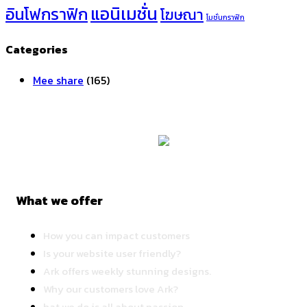
แอนิเมชั่น
อินโฟกราฟิก
โฆษณา
โมชั่นกราฟิก
Categories
Mee share
(165)
What we offer
How you can impact customers
Is your website user friendly?
Ark offers weekly stunning designs.
Why our customers love Ark?
hat we do is all about passion