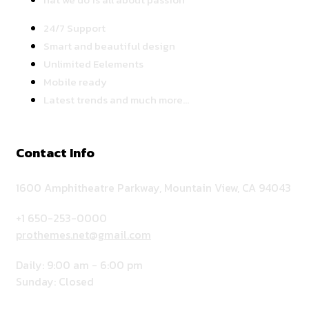
24/7 Support
Smart and beautiful design
Unlimited Eelements
Mobile ready
Latest trends and much more...
Contact Info
1600 Amphitheatre Parkway, Mountain View, CA 94043
+1 650-253-0000
prothemes.net@gmail.com
Daily: 9:00 am - 6:00 pm
Sunday: Closed