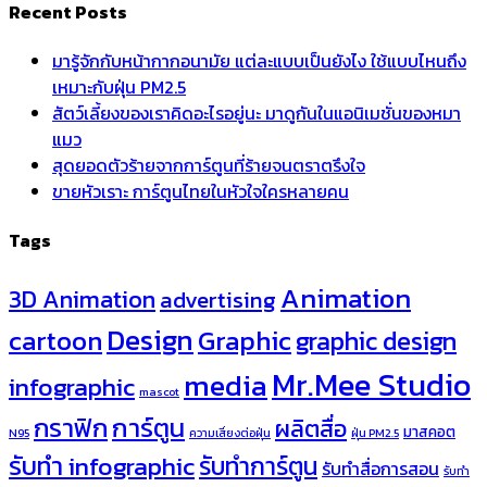
Recent Posts
มารู้จักกับหน้ากากอนามัย แต่ละแบบเป็นยังไง ใช้แบบไหนถึง
เหมาะกับฝุ่น PM2.5
สัตว์เลี้ยงของเราคิดอะไรอยู่นะ มาดูกันในแอนิเมชั่นของหมา
แมว
สุดยอดตัวร้ายจากการ์ตูนที่ร้ายจนตราตรึงใจ
ขายหัวเราะ การ์ตูนไทยในหัวใจใครหลายคน
Tags
Animation
3D Animation
advertising
Design
cartoon
Graphic
graphic design
Mr.Mee Studio
media
infographic
mascot
กราฟิก
การ์ตูน
ผลิตสื่อ
มาสคอต
N95
ความเสี่ยงต่อฝุ่น
ฝุ่น PM2.5
รับทำ infographic
รับทำการ์ตูน
รับทำสื่อการสอน
รับทำ