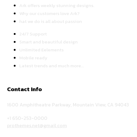
Ark offers weekly stunning designs.
Why our customers love Ark?
hat we do is all about passion
24/7 Support
Smart and beautiful design
Unlimited Eelements
Mobile ready
Latest trends and much more...
Contact Info
1600 Amphitheatre Parkway, Mountain View, CA 94043
+1 650-253-0000
prothemes.net@gmail.com