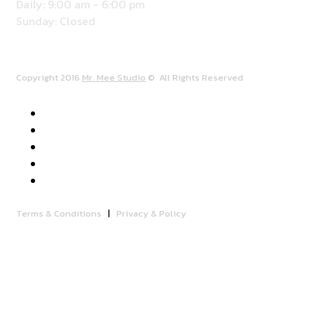
Daily: 9:00 am - 6:00 pm
Sunday: Closed
Copyright 2016
Mr. Mee Studio
© All Rights Reserved
Terms & Conditions
|
Privacy & Policy