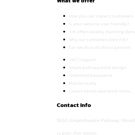
What we offer
How you can impact customers
Is your website user friendly?
Ark offers weekly stunning desi
Why our customers love Ark?
hat we do is all about passion
24/7 Support
Smart and beautiful design
Unlimited Eelements
Mobile ready
Latest trends and much more...
Contact Info
1600 Amphitheatre Parkway, Mount
+1 650-253-0000