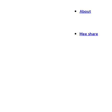
About
Mee share
โฆษณา-GrabBike-05