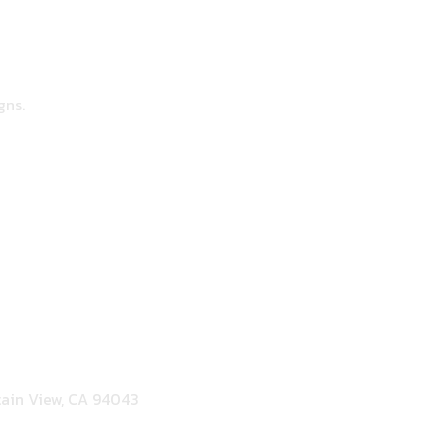
gns.
ain View, CA 94043