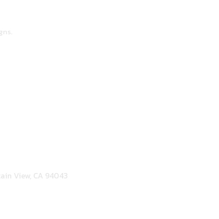
gns.
ain View, CA 94043