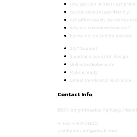
How you can impact customers
Is your website user friendly?
Ark offers weekly stunning desi
Why our customers love Ark?
hat we do is all about passion
24/7 Support
Smart and beautiful design
Unlimited Eelements
Mobile ready
Latest trends and much more...
Contact Info
1600 Amphitheatre Parkway, Mount
+1 650-253-0000
prothemes.net@gmail.com