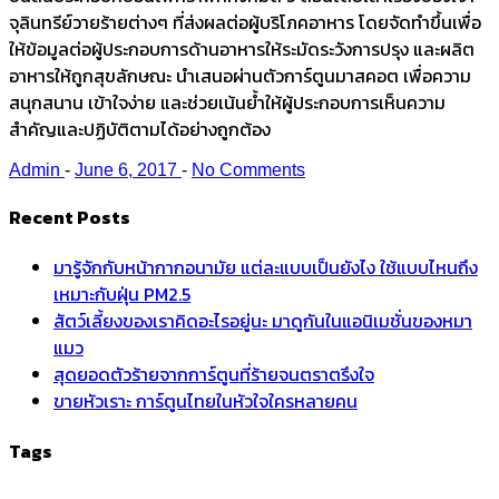
จุลินทรีย์วายร้ายต่างๆ ที่ส่งผลต่อผู้บริโภคอาหาร โดยจัดทำขึ้นเพื่อ
ให้ข้อมูลต่อผู้ประกอบการด้านอาหารให้ระมัดระวังการปรุง และผลิต
อาหารให้ถูกสุขลักษณะ นำเสนอผ่านตัวการ์ตูนมาสคอต เพื่อความ
สนุกสนาน เข้าใจง่าย และช่วยเน้นย้ำให้ผู้ประกอบการเห็นความ
สำคัญและปฏิบัติตามได้อย่างถูกต้อง
Admin
-
June 6, 2017
-
No Comments
Recent Posts
มารู้จักกับหน้ากากอนามัย แต่ละแบบเป็นยังไง ใช้แบบไหนถึง
เหมาะกับฝุ่น PM2.5
สัตว์เลี้ยงของเราคิดอะไรอยู่นะ มาดูกันในแอนิเมชั่นของหมา
แมว
สุดยอดตัวร้ายจากการ์ตูนที่ร้ายจนตราตรึงใจ
ขายหัวเราะ การ์ตูนไทยในหัวใจใครหลายคน
Tags