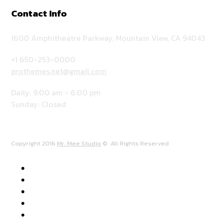
Contact Info
1600 Amphitheatre Parkway, Mountain View, CA 94043
+1 650-253-0000
prothemes.net@gmail.com
Daily: 9:00 am - 6:00 pm
Sunday: Closed
Copyright 2016
Mr. Mee Studio
© All Rights Reserved