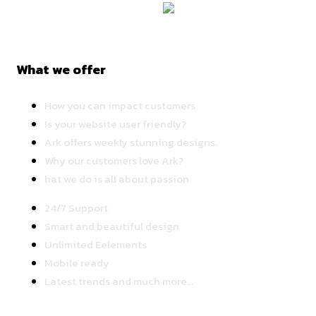
What we offer
How you can impact customers
Is your website user friendly?
Ark offers weekly stunning designs.
Why our customers love Ark?
hat we do is all about passion
24/7 Support
Smart and beautiful design
Unlimited Eelements
Mobile ready
Latest trends and much more...