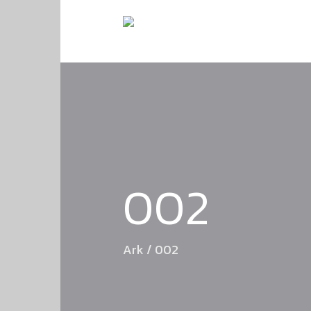
002
Ark
/
002