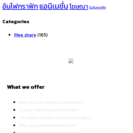
แอนิเมชั่น
อินโฟกราฟิก
โฆษณา
โมชั่นกราฟิก
Categories
Mee share
(165)
What we offer
How you can impact customers
Is your website user friendly?
Ark offers weekly stunning designs.
Why our customers love Ark?
hat we do is all about passion