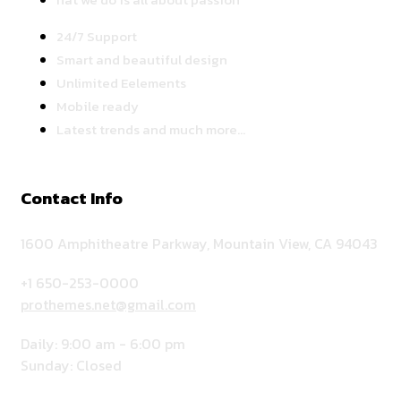
24/7 Support
Smart and beautiful design
Unlimited Eelements
Mobile ready
Latest trends and much more...
Contact Info
1600 Amphitheatre Parkway, Mountain View, CA 94043
+1 650-253-0000
prothemes.net@gmail.com
Daily: 9:00 am - 6:00 pm
Sunday: Closed