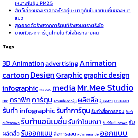
เหมาะกับฝุ่น PM2.5
สัตว์เลี้ยงของเราคิดอะไรอยู่นะ มาดูกันในแอนิเมชั่นของหมา
แมว
สุดยอดตัวร้ายจากการ์ตูนที่ร้ายจนตราตรึงใจ
ขายหัวเราะ การ์ตูนไทยในหัวใจใครหลายคน
Tags
Animation
3D Animation
advertising
Design
cartoon
Graphic
graphic design
Mr.Mee Studio
media
infographic
mascot
กราฟิก
การ์ตูน
ผลิตสื่อ
มาสคอต
N95
ความเสี่ยงต่อฝุ่น
ฝุ่น PM2.5
รับทำ infographic
รับทำการ์ตูน
รับทำสื่อการสอน
รับทำ
รับทำแอนิเมชั่น
รับทำโฆษณา
รับ
อินโฟกราฟิก
รับทำโมชั่นกราฟิก
ออกแบบ
รับออกแบบ
ผลิตสื่อ
สื่อการสอน
หน้ากากอนามัย