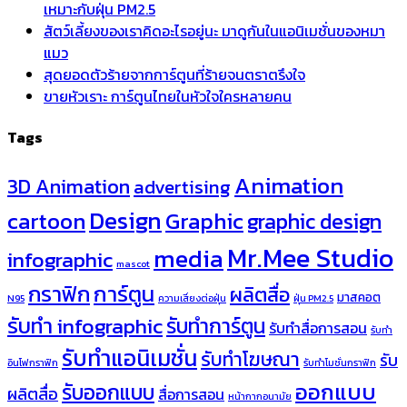
เหมาะกับฝุ่น PM2.5
สัตว์เลี้ยงของเราคิดอะไรอยู่นะ มาดูกันในแอนิเมชั่นของหมา
แมว
สุดยอดตัวร้ายจากการ์ตูนที่ร้ายจนตราตรึงใจ
ขายหัวเราะ การ์ตูนไทยในหัวใจใครหลายคน
Tags
Animation
3D Animation
advertising
Design
cartoon
Graphic
graphic design
Mr.Mee Studio
media
infographic
mascot
กราฟิก
การ์ตูน
ผลิตสื่อ
มาสคอต
N95
ความเสี่ยงต่อฝุ่น
ฝุ่น PM2.5
รับทำ infographic
รับทำการ์ตูน
รับทำสื่อการสอน
รับทำ
รับทำแอนิเมชั่น
รับทำโฆษณา
รับ
อินโฟกราฟิก
รับทำโมชั่นกราฟิก
ออกแบบ
รับออกแบบ
ผลิตสื่อ
สื่อการสอน
หน้ากากอนามัย