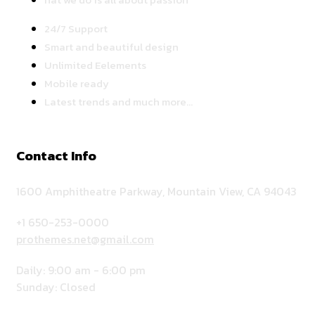
24/7 Support
Smart and beautiful design
Unlimited Eelements
Mobile ready
Latest trends and much more...
Contact Info
1600 Amphitheatre Parkway, Mountain View, CA 94043
+1 650-253-0000
prothemes.net@gmail.com
Daily: 9:00 am - 6:00 pm
Sunday: Closed