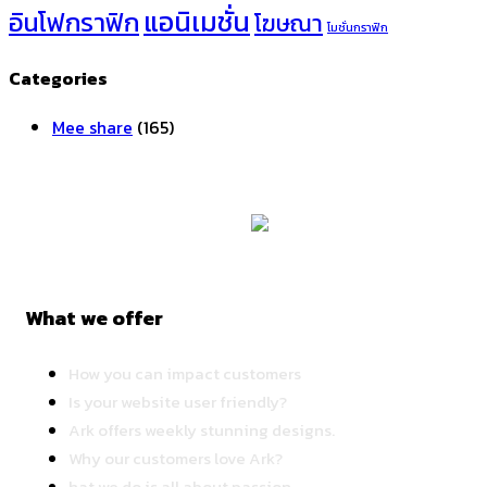
แอนิเมชั่น
อินโฟกราฟิก
โฆษณา
โมชั่นกราฟิก
Categories
Mee share
(165)
What we offer
How you can impact customers
Is your website user friendly?
Ark offers weekly stunning designs.
Why our customers love Ark?
hat we do is all about passion