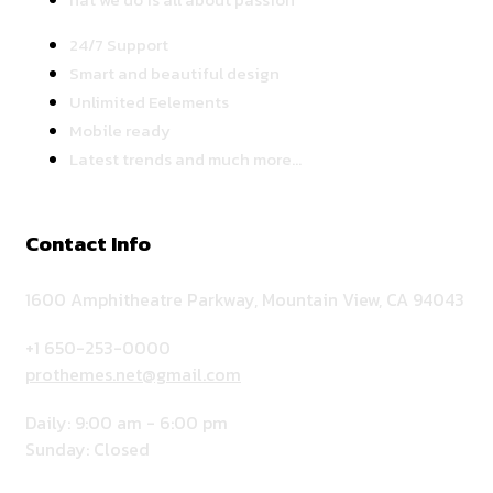
24/7 Support
Smart and beautiful design
Unlimited Eelements
Mobile ready
Latest trends and much more...
Contact Info
1600 Amphitheatre Parkway, Mountain View, CA 94043
+1 650-253-0000
prothemes.net@gmail.com
Daily: 9:00 am - 6:00 pm
Sunday: Closed