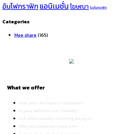
แอนิเมชั่น
อินโฟกราฟิก
โฆษณา
โมชั่นกราฟิก
Categories
Mee share
(165)
What we offer
How you can impact customers
Is your website user friendly?
Ark offers weekly stunning designs.
Why our customers love Ark?
hat we do is all about passion