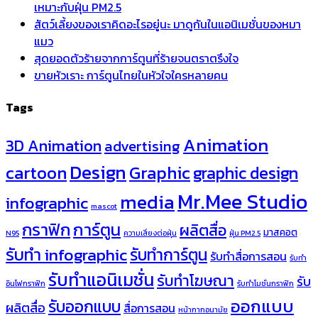
เหมาะกับฝุ่น PM2.5
สัตว์เลี้ยงของเราคิดอะไรอยู่นะ มาดูกันในแอนิเมชั่นของหมา
แมว
สุดยอดตัวร้ายจากการ์ตูนที่ร้ายจนตราตรึงใจ
ขายหัวเราะ การ์ตูนไทยในหัวใจใครหลายคน
Tags
Animation
3D Animation
advertising
Design
cartoon
Graphic
graphic design
Mr.Mee Studio
media
infographic
mascot
กราฟิก
การ์ตูน
ผลิตสื่อ
มาสคอต
N95
ความเสี่ยงต่อฝุ่น
ฝุ่น PM2.5
รับทำ infographic
รับทำการ์ตูน
รับทำสื่อการสอน
รับทำ
รับทำแอนิเมชั่น
รับทำโฆษณา
รับ
อินโฟกราฟิก
รับทำโมชั่นกราฟิก
ออกแบบ
รับออกแบบ
ผลิตสื่อ
สื่อการสอน
หน้ากากอนามัย