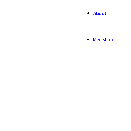
About
Mee share
Animation-Mr.Mee St