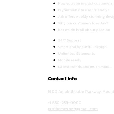
How you can impact customers
Is your website user friendly?
Ark offers weekly stunning desi
Why our customers love Ark?
hat we do is all about passion
24/7 Support
Smart and beautiful design
Unlimited Eelements
Mobile ready
Latest trends and much more...
Contact Info
1600 Amphitheatre Parkway, Mount
+1 650-253-0000
prothemes.net@gmail.com