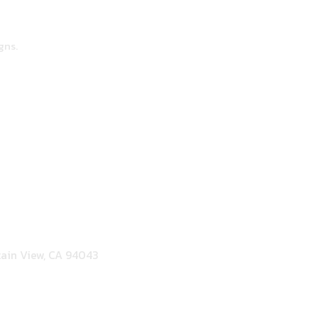
gns.
ain View, CA 94043