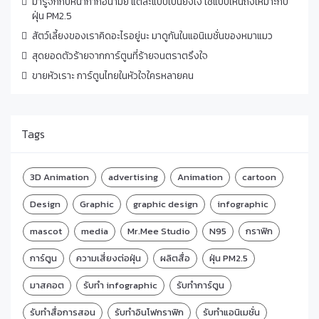
มารู้จักกับหน้ากากอนามัย แต่ละแบบเป็นยังไง ใช้แบบไหนถึงเหมาะกับ
ฝุ่น PM2.5
สัตว์เลี้ยงของเราคิดอะไรอยู่นะ มาดูกันในแอนิเมชั่นของหมาแมว
สุดยอดตัวร้ายจากการ์ตูนที่ร้ายจนตราตรึงใจ
ขายหัวเราะ การ์ตูนไทยในหัวใจใครหลายคน
Tags
3D Animation
advertising
Animation
cartoon
Design
Graphic
graphic design
infographic
mascot
media
Mr.Mee Studio
N95
กราฟิก
การ์ตูน
ความเสี่ยงต่อฝุ่น
ผลิตสื่อ
ฝุ่น PM2.5
มาสคอต
รับทำ infographic
รับทำการ์ตูน
รับทำสื่อการสอน
รับทำอินโฟกราฟิก
รับทำแอนิเมชั่น