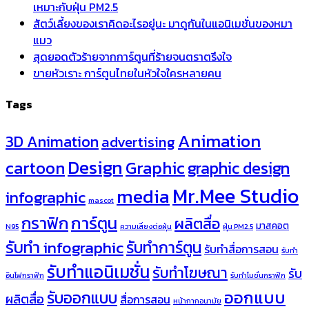
เหมาะกับฝุ่น PM2.5
สัตว์เลี้ยงของเราคิดอะไรอยู่นะ มาดูกันในแอนิเมชั่นของหมา
แมว
สุดยอดตัวร้ายจากการ์ตูนที่ร้ายจนตราตรึงใจ
ขายหัวเราะ การ์ตูนไทยในหัวใจใครหลายคน
Tags
Animation
3D Animation
advertising
Design
cartoon
Graphic
graphic design
Mr.Mee Studio
media
infographic
mascot
กราฟิก
การ์ตูน
ผลิตสื่อ
มาสคอต
N95
ความเสี่ยงต่อฝุ่น
ฝุ่น PM2.5
รับทำ infographic
รับทำการ์ตูน
รับทำสื่อการสอน
รับทำ
รับทำแอนิเมชั่น
รับทำโฆษณา
รับ
อินโฟกราฟิก
รับทำโมชั่นกราฟิก
ออกแบบ
รับออกแบบ
ผลิตสื่อ
สื่อการสอน
หน้ากากอนามัย