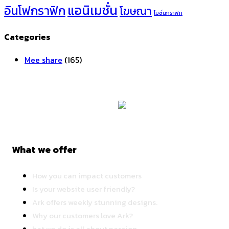
แอนิเมชั่น
อินโฟกราฟิก
โฆษณา
โมชั่นกราฟิก
Categories
Mee share
(165)
What we offer
How you can impact customers
Is your website user friendly?
Ark offers weekly stunning designs.
Why our customers love Ark?
hat we do is all about passion