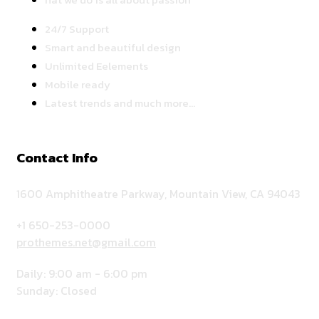
24/7 Support
Smart and beautiful design
Unlimited Eelements
Mobile ready
Latest trends and much more...
Contact Info
1600 Amphitheatre Parkway, Mountain View, CA 94043
+1 650-253-0000
prothemes.net@gmail.com
Daily: 9:00 am - 6:00 pm
Sunday: Closed