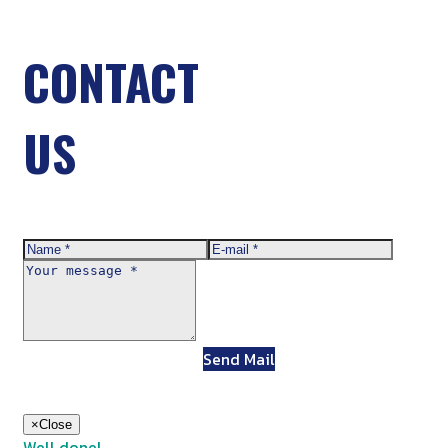
CONTACT
US
Send Mail
×
Close
Well done!