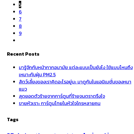
5
6
7
8
9
Recent Posts
มารู้จักกับหน้ากากอนามัย แต่ละแบบเป็นยังไง ใช้แบบไหนถึง
เหมาะกับฝุ่น PM2.5
สัตว์เลี้ยงของเราคิดอะไรอยู่นะ มาดูกันในแอนิเมชั่นของหมา
แมว
สุดยอดตัวร้ายจากการ์ตูนที่ร้ายจนตราตรึงใจ
ขายหัวเราะ การ์ตูนไทยในหัวใจใครหลายคน
Tags