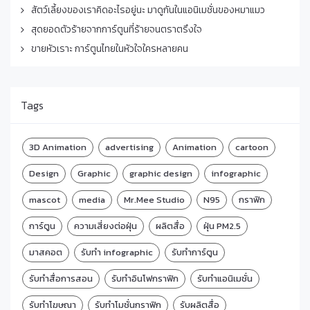
สัตว์เลี้ยงของเราคิดอะไรอยู่นะ มาดูกันในแอนิเมชั่นของหมาแมว
สุดยอดตัวร้ายจากการ์ตูนที่ร้ายจนตราตรึงใจ
ขายหัวเราะ การ์ตูนไทยในหัวใจใครหลายคน
Tags
3D Animation
advertising
Animation
cartoon
Design
Graphic
graphic design
infographic
mascot
media
Mr.Mee Studio
N95
กราฟิก
การ์ตูน
ความเสี่ยงต่อฝุ่น
ผลิตสื่อ
ฝุ่น PM2.5
มาสคอต
รับทำ infographic
รับทำการ์ตูน
รับทำสื่อการสอน
รับทำอินโฟกราฟิก
รับทำแอนิเมชั่น
รับทำโฆษณา
รับทำโมชั่นกราฟิก
รับผลิตสื่อ