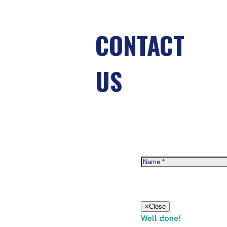
CONTACT
US
×
Close
Well done!